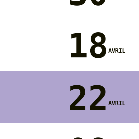
18
avril
22
avril