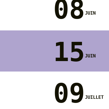
08
juin
15
juin
09
juillet